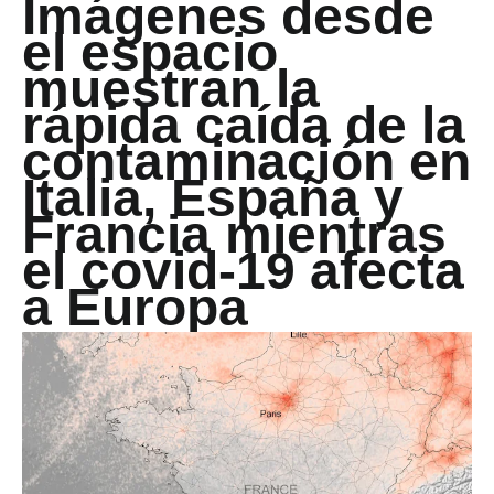
Imágenes desde
el espacio
muestran la
rápida caída de la
contaminación en
Italia, España y
Francia mientras
el covid-19 afecta
a Europa