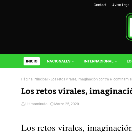
Contact
Aviso Legal
INICIO
NACIONALES
INTERNACIONAL
EC
Página Principal
Los retos virales, imaginación contra el confinamie
Los retos virales, imaginac
Ultimominuto
Marzo 25, 2020
Los retos virales, imaginación