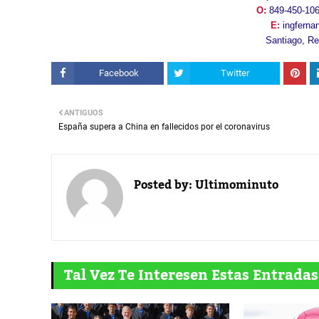
O:
849-450-10
E:
ingfern
Santiago, R
Facebook
Twitter
ANTIGUOS
España supera a China en fallecidos por el coronavirus
Posted by:
Ultimominuto
Tal Vez Te Interesen Estas Entradas