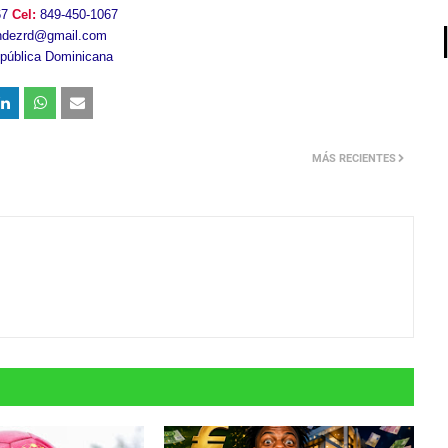
67
Cel:
849-450-1067
andezrd@gmail.com
epública Dominicana
MÁS RECIENTES