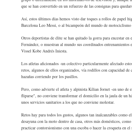
que se han convertido en un refuerzo de las consignas para quedars
Así, estos últimos días hemos visto dar toques a rollos de papel hig
Barcelona Leo Messi, o al bicampeón del mundo de motociclismo Á
Otros deportistas de élite se han quitado la gorra para encestar en 
Fernández, o muestran al mundo sus coordinados entrenamientos en
Vissel Kobe Andrés Iniesta.
Los atletas aficionados -un colectivo particularmente afectado estos
retos, algunos de ellos organizados, vía rodillos con capacidad de c
hazañas corriendo por los pasillos.
Pero, como advierte el atleta y alpinista Kílian Jornet -en uno de e
fliparse", no conviene transformar el domicilio en la jaula de un h
unos servicios sanitarios a los que no conviene molestar.
Retos hay para todos los gustos, algunos tan inalcanzables como e
desayuna con la moto dentro de casa, otros más domésticos, como 
practicar contorsionismo con una escoba o hacer la croqueta en el s