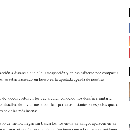
zación a distancia que a la introspección y en ese esfuerzo por compartir
os, se están haciendo un hueco en la apretada agenda de nuestras
o de vídeos cortos en los que alguien conocido nos desafía a imitarle,
 atractivo de invitarnos a cotillear por unos instantes en espacios que, o
as envidias más insanas.
 lo de menos; llegan sin buscarlos, los envía un amigo, aparecen en un
 no se trata, ni mucho menos, de un fenómeno novedoso, parece evidente