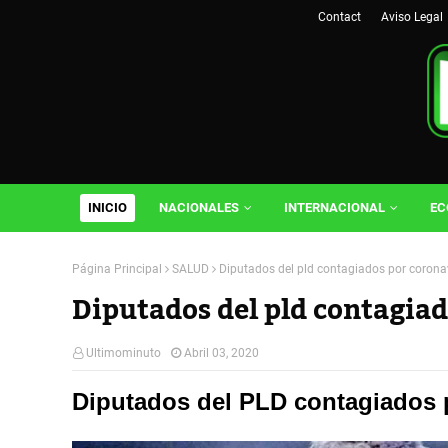
Contact
Aviso Legal
INICIO
NACIONALES
INTERNACIONAL
EC
Página Principal
SALUD
Diputados del pld contagiados por corona
Diputados del pld contagiad
Ultimominuto
Abril 03, 2020
Diputados del PLD contagiados 