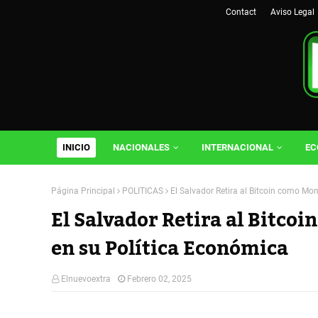
Contact
Aviso Legal
INICIO
NACIONALES
INTERNACIONAL
EC
Página Principal
POLITICAS
El Salvador Retira al Bitcoin como Mo
El Salvador Retira al Bitco
en su Política Económica
Elnuevoextra
Febrero 02, 2025