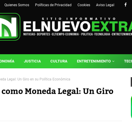
Quienes Somos
Políticas de Privacidad
Cookies
Aviso Legal
ONOMÍA
JUSTICIA
CULTURA
ENTRETENIMIENTO
TEC
neda Legal: Un Giro en su Política Económica
in como Moneda Legal: Un Giro