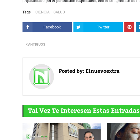
| Apasionado por el periodismo responsable, con el compromiso de in
Tags:
CIENCIA
SALUD
Facebook
Twitter
ANTIGUOS
Posted by:
Elnuevoextra
Tal Vez Te Interesen Estas Entradas