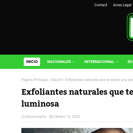
Contact
Aviso Legal
INICIO
NACIONALES
INTERNACIONAL
EC
Página Principal
SALUD
Exfoliantes naturales que te darán una pi
Exfoliantes naturales que te
luminosa
Elnuevoextra
Febrero 16, 2025