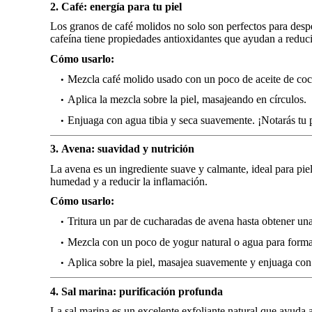
2. Café: energía para tu piel
Los granos de café molidos no solo son perfectos para desper
cafeína tiene propiedades antioxidantes que ayudan a reducir 
Cómo usarlo:
Mezcla café molido usado con un poco de aceite de coco
Aplica la mezcla sobre la piel, masajeando en círculos.
Enjuaga con agua tibia y seca suavemente. ¡Notarás tu p
3. Avena: suavidad y nutrición
La avena es un ingrediente suave y calmante, ideal para piele
humedad y a reducir la inflamación.
Cómo usarlo:
Tritura un par de cucharadas de avena hasta obtener una 
Mezcla con un poco de yogur natural o agua para forma
Aplica sobre la piel, masajea suavemente y enjuaga con 
4. Sal marina: purificación profunda
La sal marina es un excelente exfoliante natural que ayuda a 