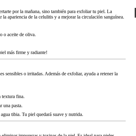
tarte por la mañana, sino también para exfoliar tu piel. La
la apariencia de la celulitis y a mejorar la circulación sanguínea.
 o aceite de oliva.
iel más firme y radiante!
s sensibles o irritadas. Además de exfoliar, ayuda a retener la
textura fina.
r una pasta.
agua tibia. Tu piel quedará suave y nutrida.
eliminar impurezas y toxinas de la piel. Es ideal para pieles