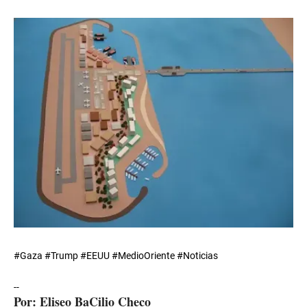
#Gaza #Trump #EEUU #MedioOriente #Noticias
--
Por: Eliseo BaCilio Checo