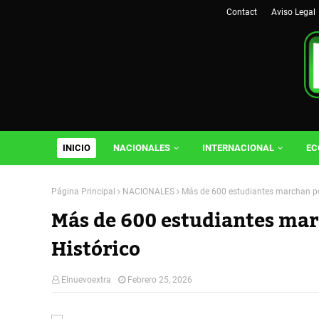
Contact
Aviso Legal
INICIO
NACIONALES
INTERNACIONAL
EC
Página Principal
NACIONALES
Más de 600 estudiantes marchan por
Más de 600 estudiantes marc
Histórico
Elnuevoextra
Febrero 25, 2026