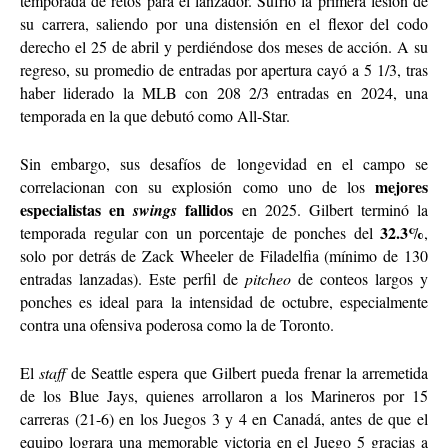
temporada de retos para el lanzador. Sufrió la primera lesión de
su carrera, saliendo por una distensión en el flexor del codo
derecho el 25 de abril y perdiéndose dos meses de acción. A su
regreso, su promedio de entradas por apertura cayó a 5 1/3, tras
haber liderado la MLB con 208 2/3 entradas en 2024, una
temporada en la que debutó como All-Star.
Sin embargo, sus desafíos de longevidad en el campo se
mejores
correlacionan con su explosión como uno de los
especialistas en
fallidos
swings
en 2025. Gilbert terminó la
32.3%
temporada regular con un porcentaje de ponches del
,
solo por detrás de Zack Wheeler de Filadelfia (mínimo de 130
entradas lanzadas). Este perfil de
pitcheo
de conteos largos y
ponches es ideal para la intensidad de octubre, especialmente
contra una ofensiva poderosa como la de Toronto.
El
staff
de Seattle espera que Gilbert pueda frenar la arremetida
de los Blue Jays, quienes arrollaron a los Marineros por 15
carreras (21-6) en los Juegos 3 y 4 en Canadá, antes de que el
equipo lograra una memorable victoria en el Juego 5 gracias a